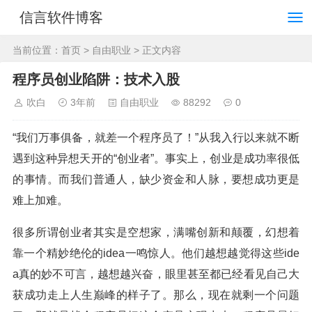
信言软件博客
当前位置：
首页
>
自由职业
> 正文内容
程序员创业陷阱：技术入股
吹白
3年前
自由职业
88292
0
“我们万事俱备，就差一个程序员了！”从我入行以来就不断
遇到这种异想天开的“创业者”。事实上，创业是成功率很低
的事情。而我们普通人，缺少资金和人脉，要想成功更是
难上加难。
很多所谓创业者其实是空想家，满嘴创新和颠覆，幻想着
靠一个精妙绝伦的idea一鸣惊人。他们越想越觉得这些ide
a真的妙不可言，越想越兴奋，眼里甚至都已经看见自己大
获成功走上人生巅峰的样子了。那么，现在就剩一个问题