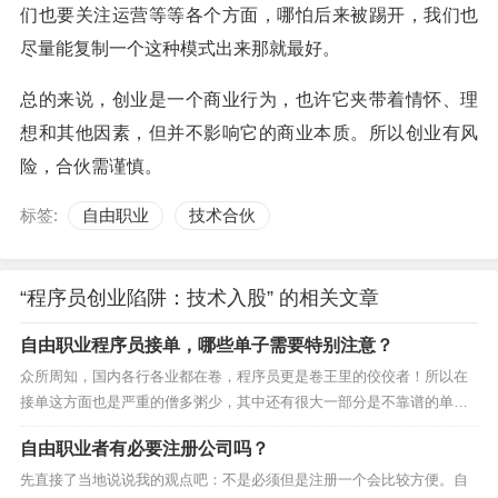
们也要关注运营等等各个方面，哪怕后来被踢开，我们也
尽量能复制一个这种模式出来那就最好。
总的来说，创业是一个商业行为，也许它夹带着情怀、理
想和其他因素，但并不影响它的商业本质。所以创业有风
险，合伙需谨慎。
标签:
自由职业
技术合伙
“程序员创业陷阱：技术入股” 的相关文章
自由职业程序员接单，哪些单子需要特别注意？
众所周知，国内各行各业都在卷，程序员更是卷王里的佼佼者！所以在
接单这方面也是严重的僧多粥少，其中还有很大一部分是不靠谱的单
子，那么那些单子需要特别注意呢？这里给大家分享一下我这几年来总
自由职业者有必要注册公司吗？
结的一些经验，希...
先直接了当地说说我的观点吧：不是必须但是注册一个会比较方便。自