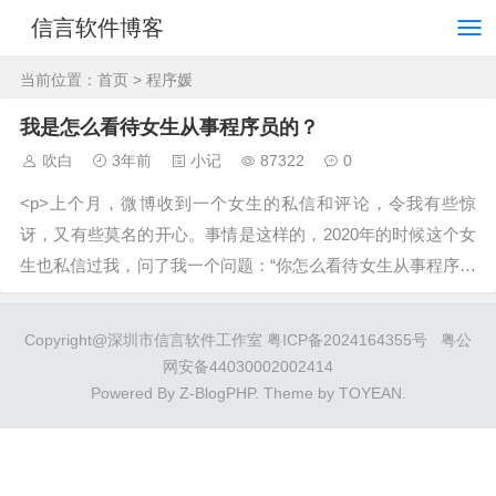
信言软件博客
当前位置：
首页
> 程序媛
我是怎么看待女生从事程序员的？
吹白
3年前
小记
87322
0
<p>上个月，微博收到一个女生的私信和评论，令我有些惊
讶，又有些莫名的开心。事情是这样的，2020年的时候这个女
生也私信过我，问了我一个问题：“你怎么看待女生从事程序员
的？”</p&...
Copyright@深圳市信言软件工作室
粤ICP备2024164355号
粤公
网安备44030002002414
Powered By
Z-BlogPHP
. Theme by
TOYEAN
.