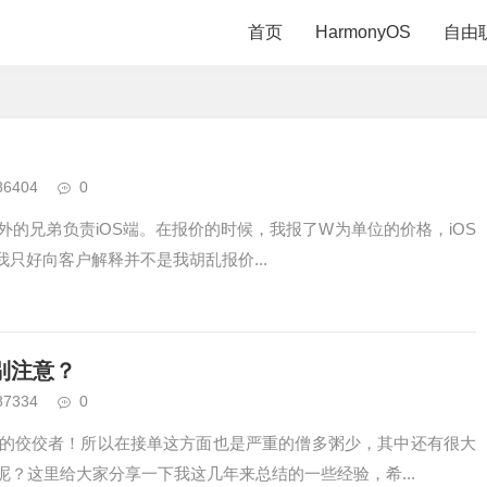
首页
HarmonyOS
自由
86404
0
，另外的兄弟负责iOS端。在报价的时候，我报了W为单位的价格，iOS
只好向客户解释并不是我胡乱报价...
别注意？
87334
0
的佼佼者！所以在接单这方面也是严重的僧多粥少，其中还有很大
？这里给大家分享一下我这几年来总结的一些经验，希...