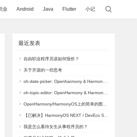
职业
Android
Java
Flutter
小记
最近发表
自由职业程序员该如何报价？
关于开源的一些思考
oh-date-picker: Openharmony & HarmonyOS平台日期选择器增强版，支持选择年月、年月日、年月日时分等多种格式。
oh-topic-editor: OpenHarmony & HarmonyOS平台上基于RichEditor实现的支持添加话题、@用户的文本编辑组件
OpenHarmony/HarmonyOS上的简单的图片剪裁库，可用于头像剪裁等常见场景
【已解决】HarmonyOS NEXT / DevEco Studio项目错误：ArkTS:ERROR Failed to execute es2abc
我是怎么看待女生从事程序员的？